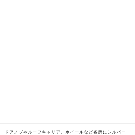
売
却済み
特徴
カスタム車 アウトドアカー フレンチバス風 全塗装 ４
ＷＤ エアコン 車中泊カー 新品キャリア ドライブレ
コーダー装備
フレンチバス仕様
ポップなターコイズブルー×白の塗装済みでおしゃれな車を
お探しの方におすすめです。
シトロエン風のフェイスが可愛く、趣味の車におすすめで
す。
ドアノブやルーフキャリア、ホイールなど各所にシルバー