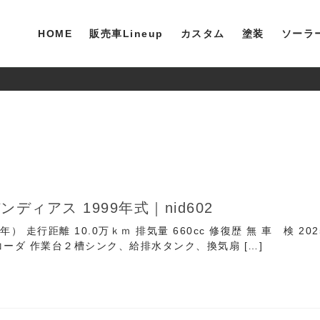
HOME
販売車Lineup
カスタム
塗装
ソーラ
ディアス 1999年式｜nid602
1年） 走行距離 10.0万ｋｍ 排気量 660cc 修復歴 無 車 検 
ーダ 作業台２槽シンク、給排水タンク、換気扇 […]