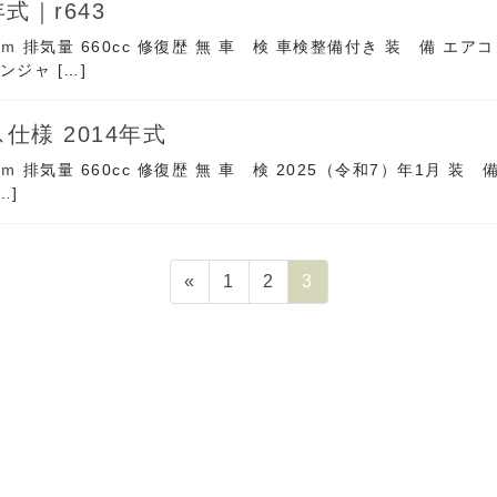
式｜r643
万ｋｍ 排気量 660cc 修復歴 無 車 検 車検整備付き 装 備
ジャ […]
仕様 2014年式
ｋｍ 排気量 660cc 修復歴 無 車 検 2025（令和7）年1月
…]
固
固
固
«
1
2
3
定
定
定
ペ
ペ
ペ
ー
ー
ー
ジ
ジ
ジ