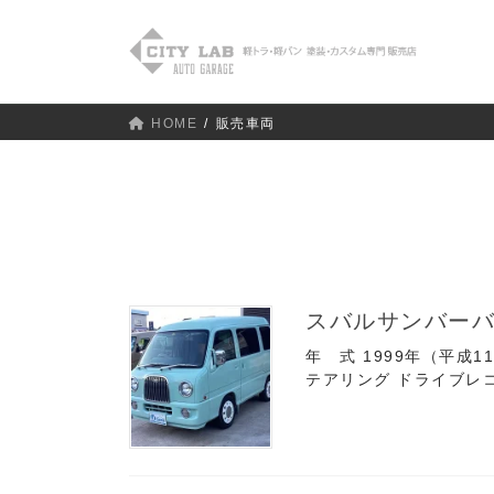
コ
ナ
ン
ビ
テ
ゲ
ン
ー
ツ
シ
HOME
販売車両
へ
ョ
ス
ン
キ
に
ッ
移
プ
動
スバルサンバーバン
年 式 1999年（平成1
テアリング ドライブレコ