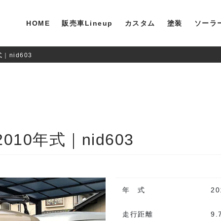
HOME
販売車Lineup
カスタム
塗装
ソーラ
｜nid603
10年式｜nid603
年 式
2
走行距離
9