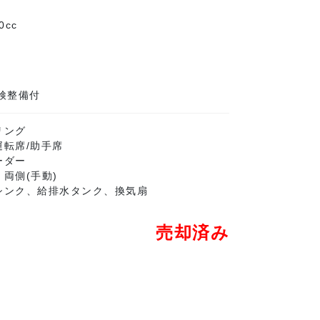
0cc
検整備付
リング
運転席/助手席
ーダー
両側(手動)
シンク、給排水タンク、換気扇
売却済み