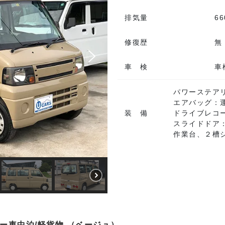
排気量
66
修復歴
無
車 検
車
パワーステア
エアバッグ：
装 備
ドライブレコ
スライドドア：
作業台、２槽
カー車中泊/軽貨物 （ベージュ）