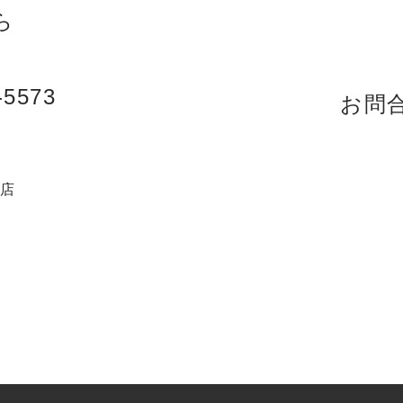
ら
-5573
お問
売店